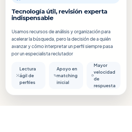
Tecnología útil, revisión experta
indispensable
Usamos recursos de análisis y organización para
acelerar la búsqueda, pero la decisión de a quién
avanzar y cómo interpretar un perfil siempre pasa
por un especialista reclutador
Mayor
Lectura
Apoyo en
velocidad
ágil de
matching
de
perfiles
inicial
respuesta