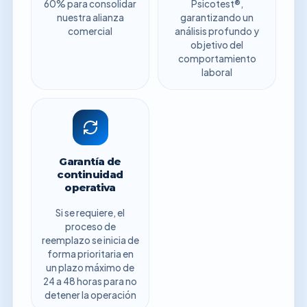
60% para consolidar
Psicotest®,
nuestra alianza
garantizando un
comercial
análisis profundo y
objetivo del
comportamiento
laboral
Garantía de
continuidad
operativa
Si se requiere, el
proceso de
reemplazo se inicia de
forma prioritaria en
un plazo máximo de
24 a 48 horas para no
detener la operación